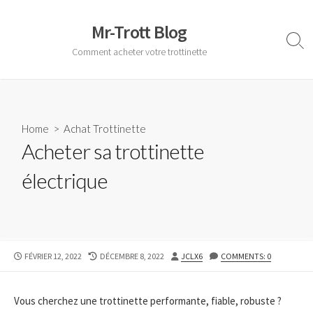
Skip
to
Mr-Trott Blog
content
Sear
Comment acheter votre trottinette
Togg
Home
>
Achat Trottinette
Acheter sa trottinette
électrique
PUBLISHED
LAST
AUTHOR
FÉVRIER 12, 2022
DÉCEMBRE 8, 2022
JCLX6
COMMENTS: 0
DATE
MODIFIED
DATE
Vous cherchez une trottinette performante, fiable, robuste ?